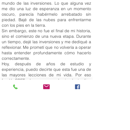
mundo de las inversiones. Lo que alguna vez
me dio una luz de esperanza en un momento
oscuro, parecía habérmelo arrebatado sin
piedad. Bajé de las nubes para enfrentarme
con los pies en la tierra.
Sin embargo, este no fue el final de mi historia,
sino el comienzo de una nueva etapa. Durante
un tiempo, dejé las inversiones y me dediqué a
reflexionar. Me prometí que no volvería a operar
hasta entender profundamente cómo hacerlo
correctamente.
Hoy, después de años de estudio y
experiencia, puedo decirte que esta fue una de
las mayores lecciones de mi vida. Por eso
fundé CPFTraders, una academia de trading
donde más de 50.000 alumnos han aprendido
no solo a invertir, sino a hacerlo con
conocimiento, disciplina y estrategia.
Además de mi formación en finanzas, tengo
estudios avanzados en Gestión de Proyectos,
Dirección Estratégica y Programación
Neurolingüística. Pero déjame revelarte algo
importante: no necesitas títulos universitarios ni